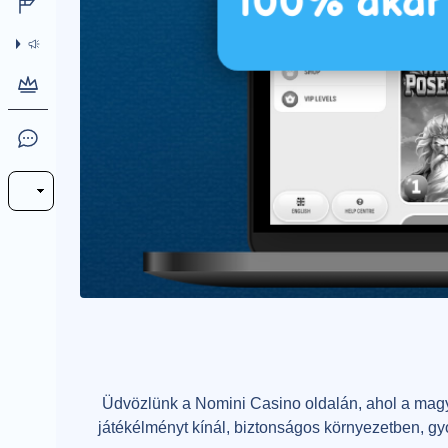
Üdvözlünk a Nomini Casino oldalán, ahol a magy
játékélményt kínál, biztonságos környezetben, gyo