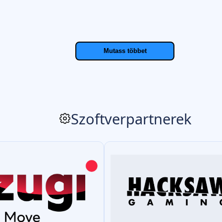
Mutass többet
Szoftverpartnerek