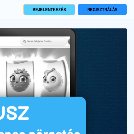
BEJELENTKEZÉS
REGISZTRÁLÁS