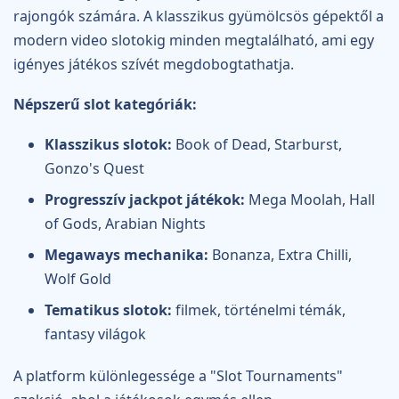
rajongók számára. A klasszikus gyümölcsös gépektől a
modern video slotokig minden megtalálható, ami egy
igényes játékos szívét megdobogtathatja.
Népszerű slot kategóriák:
Klasszikus slotok:
Book of Dead, Starburst,
Gonzo's Quest
Progresszív jackpot játékok:
Mega Moolah, Hall
of Gods, Arabian Nights
Megaways mechanika:
Bonanza, Extra Chilli,
Wolf Gold
Tematikus slotok:
filmek, történelmi témák,
fantasy világok
A platform különlegessége a "Slot Tournaments"