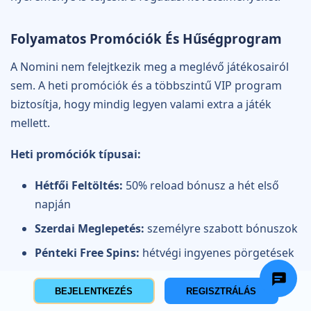
Folyamatos Promóciók És Hűségprogram
A Nomini nem felejtkezik meg a meglévő játékosairól
sem. A heti promóciók és a többszintű VIP program
biztosítja, hogy mindig legyen valami extra a játék
mellett.
Heti promóciók típusai:
Hétfői Feltöltés:
50% reload bónusz a hét első
napján
Szerdai Meglepetés:
személyre szabott bónuszok
Pénteki Free Spins:
hétvégi ingyenes pörgetések
Cashback Weekend:
veszteség-visszatérítés
BEJELENTKEZÉS
REGISZTRÁLÁS
hétvégén