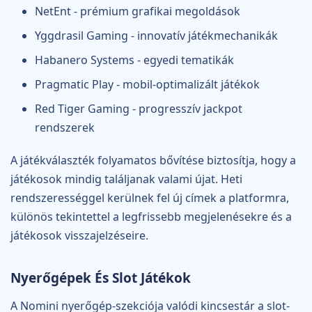
NetEnt - prémium grafikai megoldások
Yggdrasil Gaming - innovatív játékmechanikák
Habanero Systems - egyedi tematikák
Pragmatic Play - mobil-optimalizált játékok
Red Tiger Gaming - progresszív jackpot
rendszerek
A játékválaszték folyamatos bővítése biztosítja, hogy a
játékosok mindig találjanak valami újat. Heti
rendszerességgel kerülnek fel új címek a platformra,
különös tekintettel a legfrissebb megjelenésekre és a
játékosok visszajelzéseire.
Nyerőgépek És Slot Játékok
A Nomini nyerőgép-szekciója valódi kincsestár a slot-