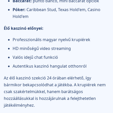
Baccarat:
punto banco, mini baccarat opciók
Póker:
Caribbean Stud, Texas Hold'em, Casino
Hold'em
Élő kaszinó előnyei:
Professzionális magyar nyelvű krupiérek
HD minőségű video streaming
Valós idejű chat funkció
Autentikus kaszinó hangulat otthonról
Az élő kaszinó szekció 24 órában elérhető, így
bármikor bekapcsolódhat a játékba. A krupiérek nem
csak szakértelmükkel, hanem barátságos
hozzáállásukkal is hozzájárulnak a felejthetetlen
játékélményhez.